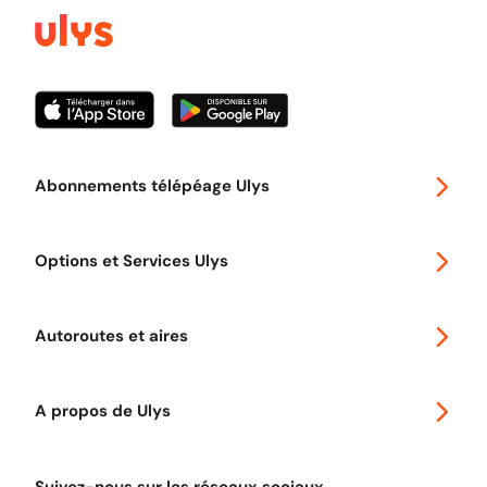
Abonnements télépéage Ulys
Special 30
Options et Services Ulys
Abonnements à remise
Voyager en Europe
Promo télépéage Ulys
Autoroutes et aires
Télépéage poids lourds
Classic 2 roues
Autoroutes en France
Ulys Free
A propos de Ulys
Tout comprendre sur le péage en flux libre
Devenir partenaire
Qui sommes-nous ?
Tout comprendre sur l'utilisation des Chèques-Vacances