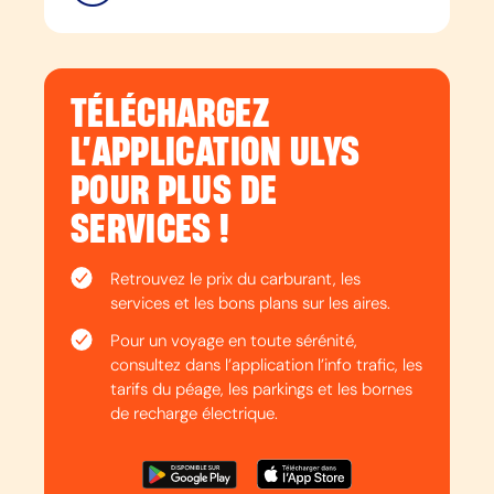
TÉLÉCHARGEZ
L’APPLICATION ULYS
POUR PLUS DE
SERVICES !
Retrouvez le prix du carburant, les
services et les bons plans sur les aires.
Pour un voyage en toute sérénité,
consultez dans l’application l’info trafic, les
tarifs du péage, les parkings et les bornes
de recharge électrique.