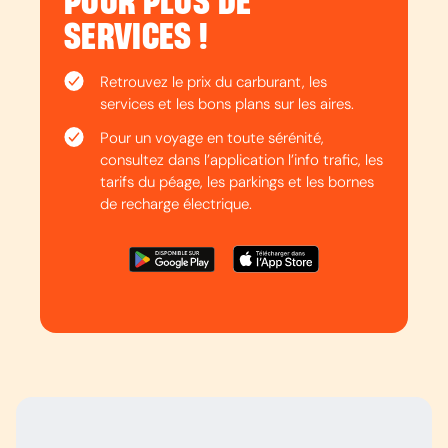
POUR PLUS DE
SERVICES !
Retrouvez le prix du carburant, les
services et les bons plans sur les aires.
Pour un voyage en toute sérénité,
consultez dans l’application l’info trafic, les
tarifs du péage, les parkings et les bornes
de recharge électrique.