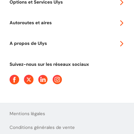
Options et Services Ulys
Abonnements à remise
Voyager en Europe
Promo télépéage Ulys
Autoroutes et aires
Télépéage poids lourds
Classic 2 roues
Autoroutes en France
Ulys Free
A propos de Ulys
Tout comprendre sur le péage en flux libre
Devenir partenaire
Qui sommes-nous ?
Tout comprendre sur l'utilisation des Chèques-Vacances
Suivez-nous sur les réseaux sociaux
Aide et Contact
Presse
Découvrez le podcast d'Ulys !
Mentions légales
Conditions générales de vente