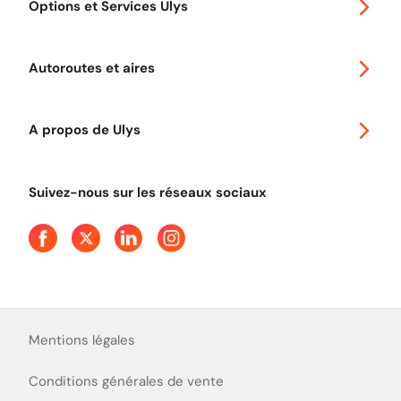
Options et Services Ulys
Abonnements à remise
Voyager en Europe
Promo télépéage Ulys
Autoroutes et aires
Télépéage poids lourds
Classic 2 roues
Autoroutes en France
Ulys Free
A propos de Ulys
Tout comprendre sur le péage en flux libre
Devenir partenaire
Qui sommes-nous ?
Tout comprendre sur l'utilisation des Chèques-Vacances
Suivez-nous sur les réseaux sociaux
Aide et Contact
Presse
Découvrez le podcast d'Ulys !
Mentions légales
Conditions générales de vente