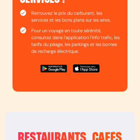
Retrouvez le prix du carburant, les
services et les bons plans sur les aires.
Pour un voyage en toute sérénité,
consultez dans l’application l’info trafic, les
tarifs du péage, les parkings et les bornes
de recharge électrique.
RESTAURANTS, CAFÉS