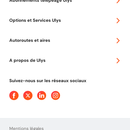
Abonnements télépéage Ulys
Special 30
Options et Services Ulys
Abonnements à remise
Voyager en Europe
Promo télépéage Ulys
Autoroutes et aires
Télépéage poids lourds
Classic 2 roues
Autoroutes en France
Ulys Free
A propos de Ulys
Tout comprendre sur le péage en flux libre
Devenir partenaire
Qui sommes-nous ?
Tout comprendre sur l'utilisation des Chèques-Vacances
Suivez-nous sur les réseaux sociaux
Aide et Contact
Presse
Découvrez le podcast d'Ulys !
Mentions légales