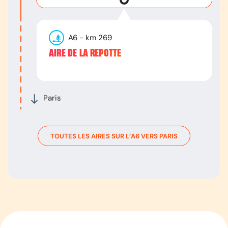
A6
- km
269
AIRE DE LA REPOTTE
Paris
TOUTES LES AIRES SUR L’
A6
VERS
PARIS