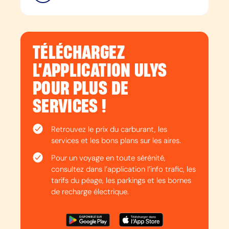
TÉLÉCHARGEZ
L’APPLICATION ULYS
POUR PLUS DE
SERVICES !
Retrouvez le prix du carburant, les
services et les bons plans sur les aires.
Pour un voyage en toute sérénité,
consultez dans l’application l’info trafic, les
tarifs du péage, les parkings et les bornes
de recharge électrique.