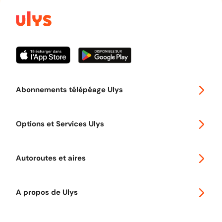
Abonnements télépéage Ulys
Special 30
Options et Services Ulys
Abonnements à remise
Voyager en Europe
Promo télépéage Ulys
Autoroutes et aires
Télépéage poids lourds
Classic 2 roues
Autoroutes en France
Ulys Free
A propos de Ulys
Tout comprendre sur le péage en flux libre
Devenir partenaire
Qui sommes-nous ?
Tout comprendre sur l'utilisation des Chèques-Vacances