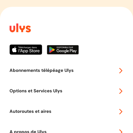
Abonnements télépéage Ulys
Special 30
Options et Services Ulys
Abonnements à remise
Voyager en Europe
Promo télépéage Ulys
Autoroutes et aires
Télépéage poids lourds
Classic 2 roues
Autoroutes en France
Ulys Free
A propos de Ulys