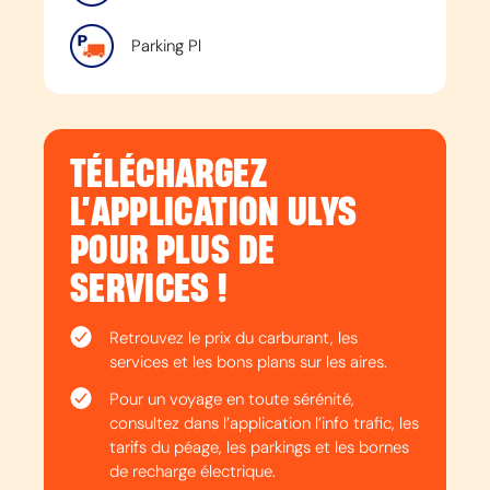
Parking Pl
TÉLÉCHARGEZ
L’APPLICATION ULYS
POUR PLUS DE
SERVICES !
Retrouvez le prix du carburant, les
services et les bons plans sur les aires.
Pour un voyage en toute sérénité,
consultez dans l’application l’info trafic, les
tarifs du péage, les parkings et les bornes
de recharge électrique.