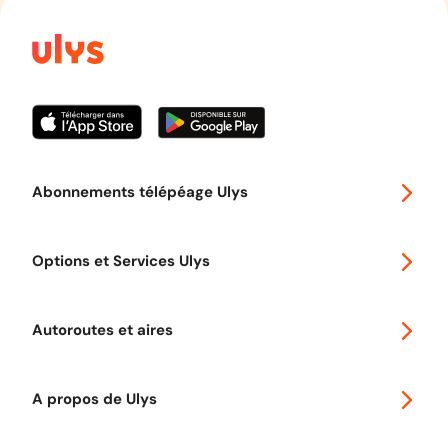
Abonnements télépéage Ulys
Special 30
Options et Services Ulys
Abonnements à remise
Voyager en Europe
Promo télépéage Ulys
Autoroutes et aires
Télépéage poids lourds
Classic 2 roues
Autoroutes en France
Ulys Free
A propos de Ulys
Tout comprendre sur le péage en flux libre
Devenir partenaire
Qui sommes-nous ?