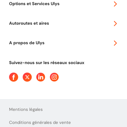
Options et Services Ulys
Abonnements à remise
Voyager en Europe
Promo télépéage Ulys
Autoroutes et aires
Télépéage poids lourds
Classic 2 roues
Autoroutes en France
Ulys Free
A propos de Ulys
Tout comprendre sur le péage en flux libre
Devenir partenaire
Qui sommes-nous ?
Tout comprendre sur l'utilisation des Chèques-Vacances
Suivez-nous sur les réseaux sociaux
Aide et Contact
Presse
Découvrez le podcast d'Ulys !
Mentions légales
Conditions générales de vente