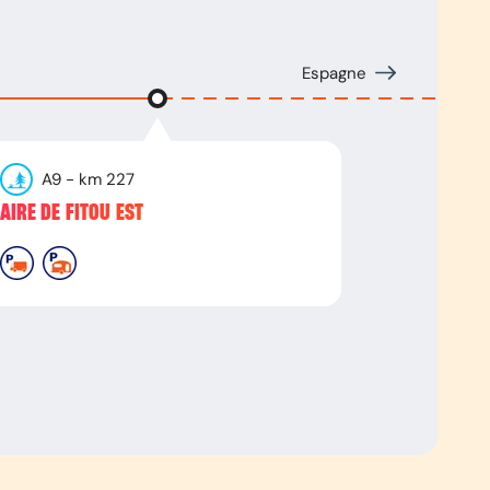
Espagne
A9
- km
227
AIRE DE FITOU EST