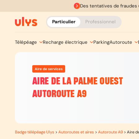
Des tentatives de fraudes 
Particulier
Professionnel
Télépéage
Recharge électrique
Parking
Autoroute
Aire de services
AIRE DE LA PALME OUEST
AUTOROUTE A9
Badge télépéage Ulys
>
Autoroutes et aires
>
Autoroute A9
>
Aire d