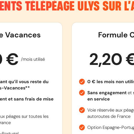
ENTS TÉLÉPÉAGE ULYS SUR L
e Vacances
Formule C
0 €
2,20 
/mois utilisé
ant qu’il vous reste du
0 € les mois non util
es-Vacances**
Sans engagement
et
nt et sans frais de mise
en service
Voie réservée aux péage
ux péages sur toutes les
autoroutes de France
rance
Option Espagne-Portug
-Portugal