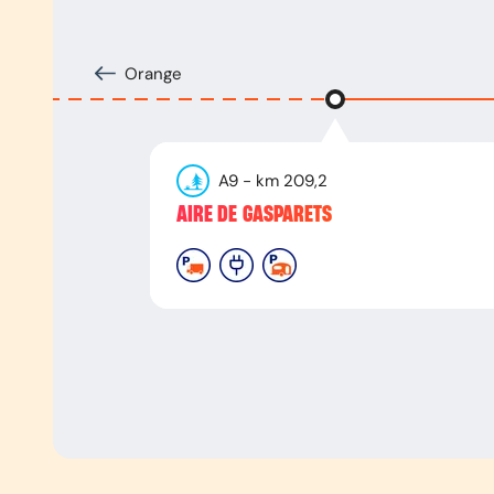
Orange
A9
- km
209,2
AIRE DE GASPARETS