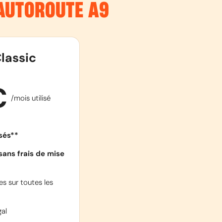
’AUTOROUTE
A9
lassic
€
/mois utilisé
isés**
sans frais de mise
s sur toutes les
al