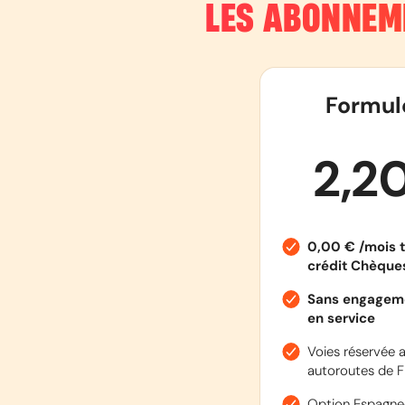
LES ABONNEM
Formul
2,2
0,00 € /mois t
crédit Chèqu
Sans engageme
en service
Voies réservée a
autoroutes de F
Option Espagne