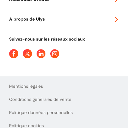
Télépéage poids lourds
Classic 2 roues
Autoroutes en France
Ulys Free
A propos de Ulys
Tout comprendre sur le péage en flux libre
Devenir partenaire
Qui sommes-nous ?
Tout comprendre sur l'utilisation des Chèques-Vacances
Suivez-nous sur les réseaux sociaux
Aide et Contact
Presse
Découvrez le podcast d'Ulys !
Mentions légales
Conditions générales de vente
Politique données personnelles
Politique cookies