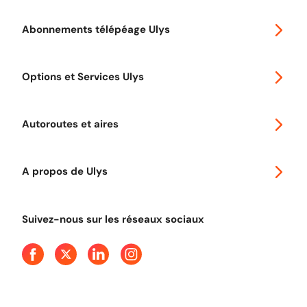
Abonnements télépéage Ulys
Special 30
Options et Services Ulys
Abonnements à remise
Voyager en Europe
Promo télépéage Ulys
Autoroutes et aires
Télépéage poids lourds
Classic 2 roues
Autoroutes en France
Ulys Free
A propos de Ulys
Tout comprendre sur le péage en flux libre
Devenir partenaire
Qui sommes-nous ?
Tout comprendre sur l'utilisation des Chèques-Vacances
Suivez-nous sur les réseaux sociaux
Aide et Contact
Presse
Découvrez le podcast d'Ulys !