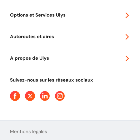
Special 30
Options et Services Ulys
Abonnements à remise
Voyager en Europe
Promo télépéage Ulys
Autoroutes et aires
Télépéage poids lourds
Classic 2 roues
Autoroutes en France
Ulys Free
A propos de Ulys
Tout comprendre sur le péage en flux libre
Devenir partenaire
Qui sommes-nous ?
Tout comprendre sur l'utilisation des Chèques-Vacances
Suivez-nous sur les réseaux sociaux
Aide et Contact
Presse
Découvrez le podcast d'Ulys !
Mentions légales