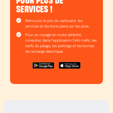
POUR PLUS DE
SERVICES !
Retrouvez le prix du carburant, les
services et les bons plans sur les aires.
Pour un voyage en toute sérénité,
consultez dans l’application l’info trafic, les
tarifs du péage, les parkings et les bornes
de recharge électrique.