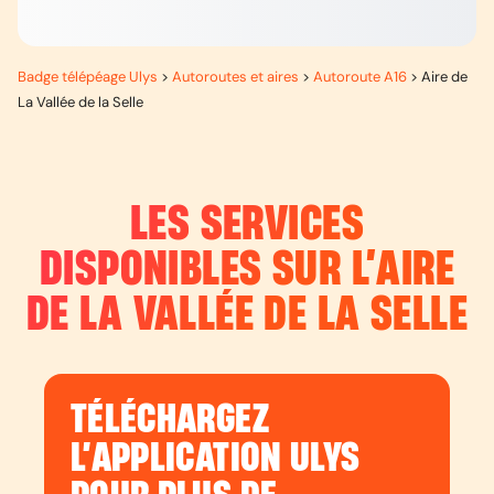
Badge télépéage Ulys
>
Autoroutes et aires
>
Autoroute A16
>
Aire de
La Vallée de la Selle
LES SERVICES
DISPONIBLES SUR L’
AIRE
DE LA VALLÉE DE LA SELLE
TÉLÉCHARGEZ
L’APPLICATION ULYS