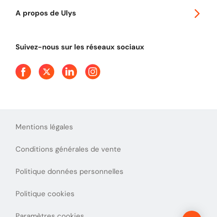
Autoroutes en France
Ulys Free
A propos de Ulys
Tout comprendre sur le péage en flux libre
Devenir partenaire
Qui sommes-nous ?
Tout comprendre sur l'utilisation des Chèques-Vacances
Suivez-nous sur les réseaux sociaux
Aide et Contact
Presse
Découvrez le podcast d'Ulys !
Mentions légales
Conditions générales de vente
Politique données personnelles
Politique cookies
Paramètres cookies