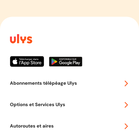
Abonnements télépéage Ulys
Special 30
Options et Services Ulys
Abonnements à remise
Voyager en Europe
Promo télépéage Ulys
Autoroutes et aires
Télépéage poids lourds
Classic 2 roues