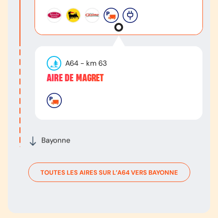
A64
- km
63
AIRE DE MAGRET
Bayonne
TOUTES LES AIRES SUR L’
A64
VERS
BAYONNE