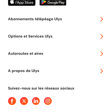
Abonnements télépéage Ulys
Special 30
Options et Services Ulys
Abonnements à remise
Voyager en Europe
Promo télépéage Ulys
Autoroutes et aires
Télépéage poids lourds
Classic 2 roues
Autoroutes en France
Ulys Free
A propos de Ulys
Tout comprendre sur le péage en flux libre
Devenir partenaire
Qui sommes-nous ?
Tout comprendre sur l'utilisation des Chèques-Vacances
Suivez-nous sur les réseaux sociaux
Aide et Contact
Presse
Découvrez le podcast d'Ulys !