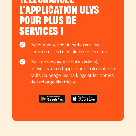
L’APPLICATION ULYS
POUR PLUS DE
SERVICES !
Retrouvez le prix du carburant, les
services et les bons plans sur les aires.
Pour un voyage en toute sérénité,
consultez dans l’application l’info trafic, les
tarifs du péage, les parkings et les bornes
de recharge électrique.