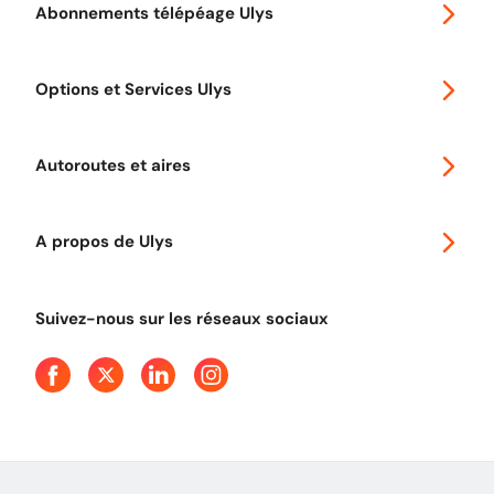
Abonnements télépéage Ulys
Special 30
Options et Services Ulys
Abonnements à remise
Voyager en Europe
Promo télépéage Ulys
Autoroutes et aires
Télépéage poids lourds
Classic 2 roues
Autoroutes en France
Ulys Free
A propos de Ulys
Tout comprendre sur le péage en flux libre
Devenir partenaire
Qui sommes-nous ?
Tout comprendre sur l'utilisation des Chèques-Vacances
Suivez-nous sur les réseaux sociaux
Aide et Contact
Presse
Découvrez le podcast d'Ulys !