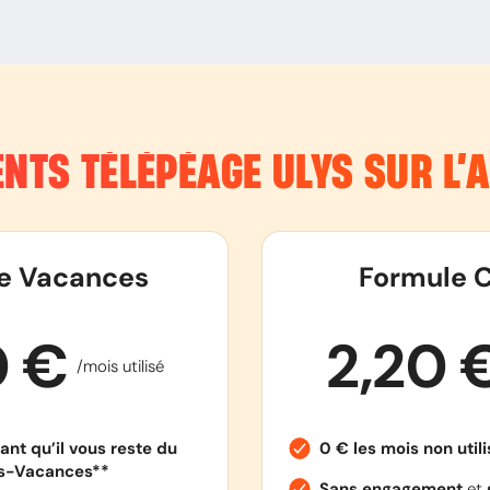
NTS TÉLÉPÉAGE ULYS SUR L
e Vacances
Formule C
0 €
2,20 
/mois utilisé
ant qu’il vous reste du
0 € les mois non util
es-Vacances**
Sans engagement
et