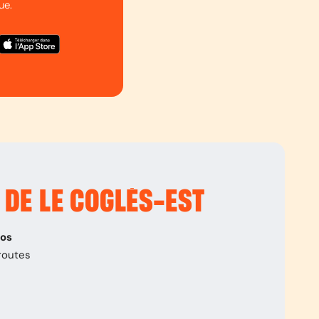
ue.
 DE LE COGLÈS-EST
pos
routes