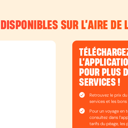
 DISPONIBLES SUR L’
AIRE DE 
TÉLÉCHARGE
L’APPLICATI
POUR PLUS 
SERVICES !
Retrouvez le prix du
services et les bons 
Pour un voyage en t
consultez dans l’appli
tarifs du péage, les 