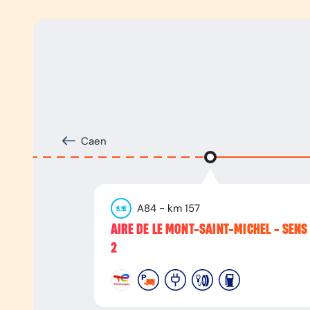
Caen
A84
- km
157
AIRE DE LE MONT-SAINT-MICHEL - SENS
2