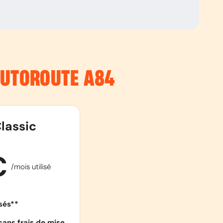
’AUTOROUTE
A84
lassic
€
/mois utilisé
isés**
sans frais de mise