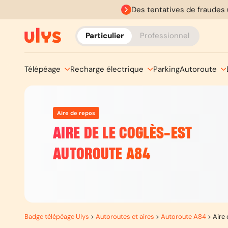
Des tentatives de fraudes 
Particulier
Professionnel
Télépéage
Recharge électrique
Parking
Autoroute
Aire de repos
AIRE DE LE COGLÈS-EST
AUTOROUTE A84
Badge télépéage Ulys
>
Autoroutes et aires
>
Autoroute A84
>
Aire