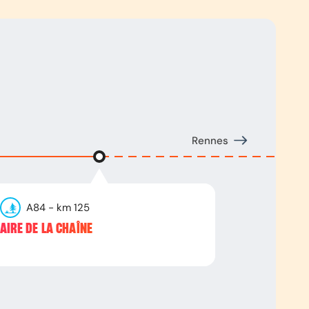
Rennes
A84
- km
125
AIRE DE LA CHAÎNE