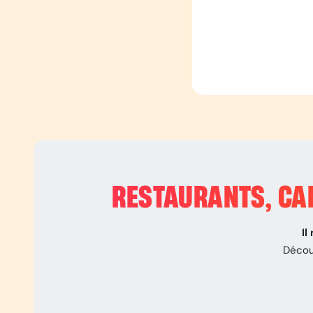
RESTAURANTS, CAF
Il
Décou