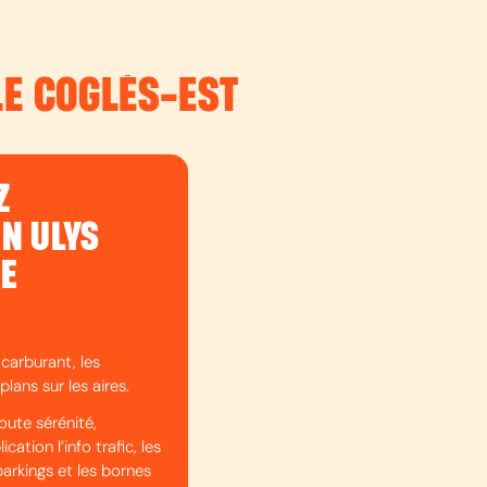
LE COGLÈS-EST
Z
ON ULYS
DE
 carburant, les
plans sur les aires.
oute sérénité,
cation l’info trafic, les
parkings et les bornes