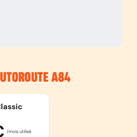
’AUTOROUTE
A84
lassic
€
/mois utilisé