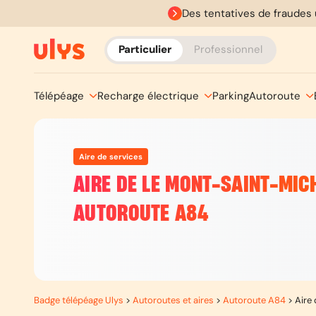
Des tentatives de fraudes 
Particulier
Professionnel
Télépéage
Recharge électrique
Parking
Autoroute
Aire de services
AIRE DE LE MONT-SAINT-MICH
AUTOROUTE A84
Badge télépéage Ulys
>
Autoroutes et aires
>
Autoroute A84
>
Aire