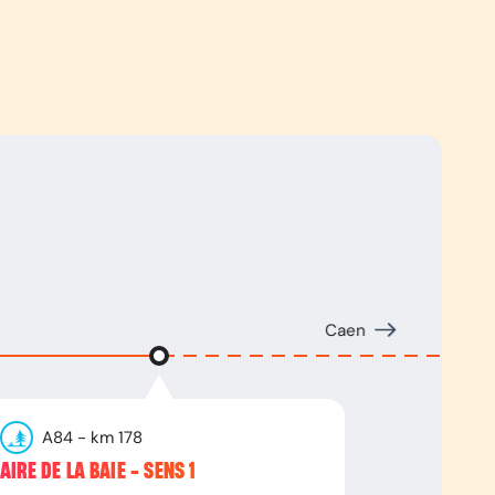
Caen
A84
- km
178
AIRE DE LA BAIE - SENS 1