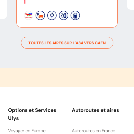
1
TOUTES LES AIRES SUR L’
A84
VERS
CAEN
Options et Services
Autoroutes et aires
Ulys
Voyager en Europe
Autoroutes en France