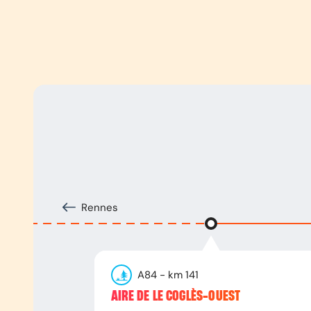
Rennes
A84
- km
141
AIRE DE LE COGLÈS-OUEST