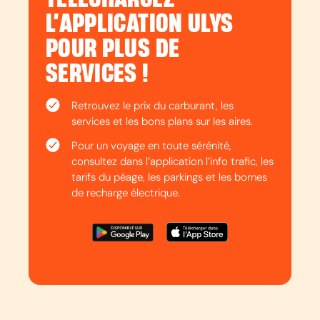
L’APPLICATION ULYS
POUR PLUS DE
SERVICES !
Retrouvez le prix du carburant, les
services et les bons plans sur les aires.
Pour un voyage en toute sérénité,
consultez dans l’application l’info trafic, les
tarifs du péage, les parkings et les bornes
de recharge électrique.