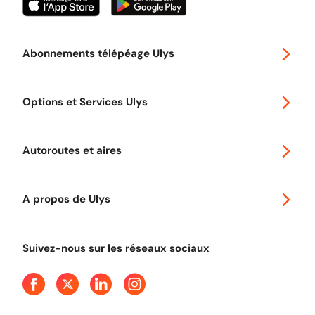
Abonnements télépéage Ulys
Special 30
Options et Services Ulys
Abonnements à remise
Voyager en Europe
Promo télépéage Ulys
Autoroutes et aires
Télépéage poids lourds
Classic 2 roues
Autoroutes en France
Ulys Free
A propos de Ulys
Tout comprendre sur le péage en flux libre
Devenir partenaire
Qui sommes-nous ?
Tout comprendre sur l'utilisation des Chèques-Vacances
Suivez-nous sur les réseaux sociaux
Aide et Contact
Presse
Découvrez le podcast d'Ulys !