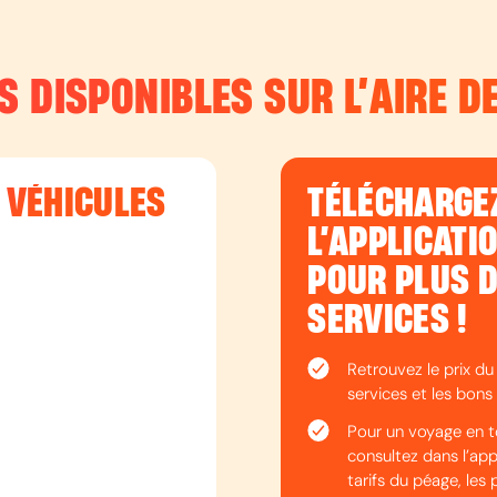
S DISPONIBLES SUR L’
AIRE D
T VÉHICULES
TÉLÉCHARGE
L’APPLICATI
POUR PLUS 
SERVICES !
Retrouvez le prix du
services et les bons 
Pour un voyage en t
consultez dans l’appli
tarifs du péage, les 