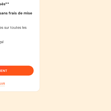
isés**
sans frais de mise
s sur toutes les
al
IENT
PLUS