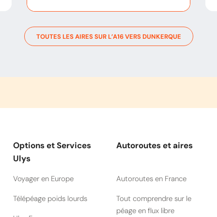
TOUTES LES AIRES SUR L’
A16
VERS
DUNKERQUE
Options et Services
Autoroutes et aires
Ulys
Voyager en Europe
Autoroutes en France
Télépéage poids lourds
Tout comprendre sur le
péage en flux libre