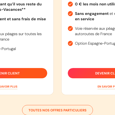
ant qu’il vous reste du
0 € les mois non util
es-Vacances**
Sans engagement
et
nt et sans frais de mise
en service
Voie réservée aux péage
ux péages sur toutes les
autoroutes de France
rance
Option Espagne-Portug
-Portugal
ENIR CLIENT
DEVENIR CL
SAVOIR PLUS
EN SAVOIR 
TOUTES NOS OFFRES PARTICULIERS