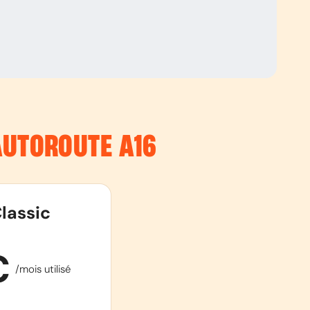
’AUTOROUTE
A16
lassic
€
/mois utilisé