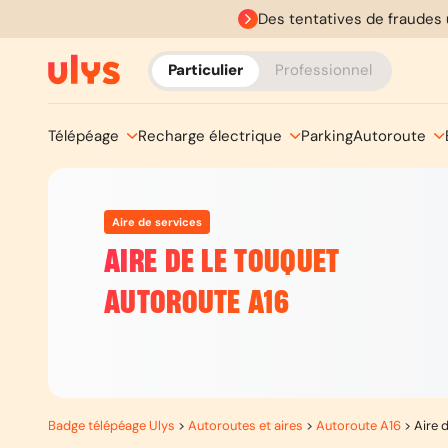
Des tentatives de fraudes 
Particulier
Professionnel
Télépéage
Recharge électrique
Parking
Autoroute
Aire de services
AIRE DE LE TOUQUET
AUTOROUTE A16
Badge télépéage Ulys
>
Autoroutes et aires
>
Autoroute A16
>
Aire 