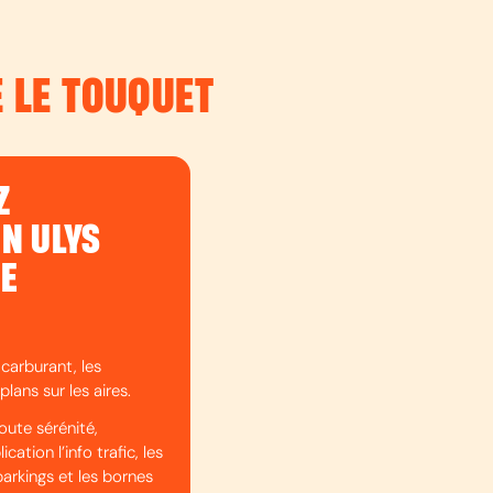
E LE TOUQUET
Z
ON ULYS
DE
 carburant, les
plans sur les aires.
oute sérénité,
cation l’info trafic, les
parkings et les bornes