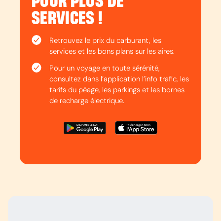
POUR PLUS DE
SERVICES !
Retrouvez le prix du carburant, les
services et les bons plans sur les aires.
Pour un voyage en toute sérénité,
consultez dans l’application l’info trafic, les
tarifs du péage, les parkings et les bornes
de recharge électrique.