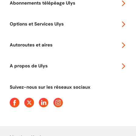
Abonnements télépéage Ulys
Special 30
Options et Services Ulys
Abonnements à remise
Voyager en Europe
Promo télépéage Ulys
Autoroutes et aires
Télépéage poids lourds
Classic 2 roues
Autoroutes en France
Ulys Free
A propos de Ulys
Tout comprendre sur le péage en flux libre
Devenir partenaire
Qui sommes-nous ?
Tout comprendre sur l'utilisation des Chèques-Vacances
Suivez-nous sur les réseaux sociaux
Aide et Contact
Presse
Découvrez le podcast d'Ulys !