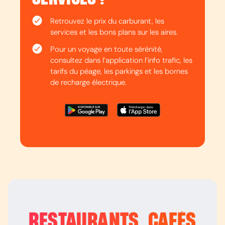
Retrouvez le prix du carburant, les
services et les bons plans sur les aires.
Pour un voyage en toute sérénité,
consultez dans l’application l’info trafic, les
tarifs du péage, les parkings et les bornes
de recharge électrique.
RESTAURANTS, CAFÉS