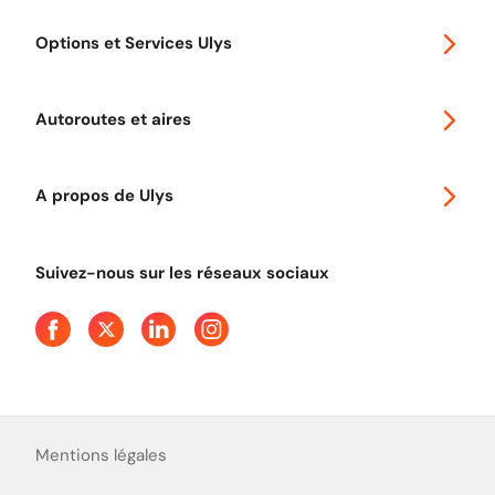
Special 30
Options et Services Ulys
Abonnements à remise
Voyager en Europe
Promo télépéage Ulys
Autoroutes et aires
Télépéage poids lourds
Classic 2 roues
Autoroutes en France
Ulys Free
A propos de Ulys
Tout comprendre sur le péage en flux libre
Devenir partenaire
Qui sommes-nous ?
Tout comprendre sur l'utilisation des Chèques-Vacances
Suivez-nous sur les réseaux sociaux
Aide et Contact
Presse
Découvrez le podcast d'Ulys !
Mentions légales