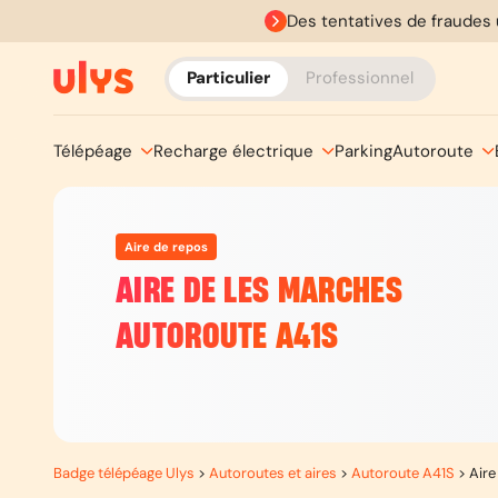
Des tentatives de fraudes 
Particulier
Professionnel
Télépéage
Recharge électrique
Parking
Autoroute
Aire de repos
AIRE DE LES MARCHES
AUTOROUTE A41S
Badge télépéage Ulys
>
Autoroutes et aires
>
Autoroute A41S
>
Aire