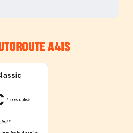
AUTOROUTE
A41S
lassic
€
/mois utilisé
isés**
sans frais de mise