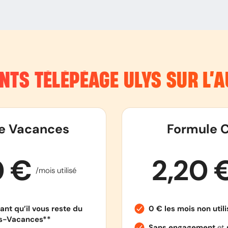
NTS TÉLÉPÉAGE ULYS SUR L’
e Vacances
Formule C
0 €
2,20 
/mois utilisé
ant qu’il vous reste du
0 € les mois non util
es-Vacances**
Sans engagement
et