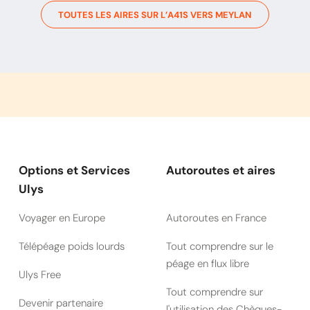
TOUTES LES AIRES SUR L’
A41S
VERS
MEYLAN
Options et Services
Autoroutes et aires
Ulys
Voyager en Europe
Autoroutes en France
Télépéage poids lourds
Tout comprendre sur le
péage en flux libre
Ulys Free
Tout comprendre sur
Devenir partenaire
l'utilisation des Chèques-