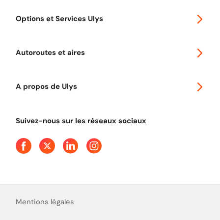
Special 30
Options et Services Ulys
Abonnements à remise
Voyager en Europe
Promo télépéage Ulys
Autoroutes et aires
Télépéage poids lourds
Classic 2 roues
Autoroutes en France
Ulys Free
A propos de Ulys
Tout comprendre sur le péage en flux libre
Devenir partenaire
Qui sommes-nous ?
Tout comprendre sur l'utilisation des Chèques-Vacances
Suivez-nous sur les réseaux sociaux
Aide et Contact
Presse
Découvrez le podcast d'Ulys !
Mentions légales