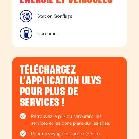
Station Gonflage
Carburant
TÉLÉCHARGEZ
L’APPLICATION ULYS
POUR PLUS DE
SERVICES !
Retrouvez le prix du carburant, les
services et les bons plans sur les aires.
Pour un voyage en toute sérénité,