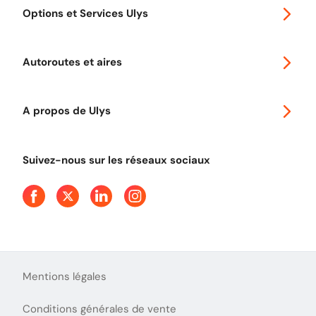
Options et Services Ulys
Abonnements à remise
Voyager en Europe
Promo télépéage Ulys
Autoroutes et aires
Télépéage poids lourds
Classic 2 roues
Autoroutes en France
Ulys Free
A propos de Ulys
Tout comprendre sur le péage en flux libre
Devenir partenaire
Qui sommes-nous ?
Tout comprendre sur l'utilisation des Chèques-Vacances
Suivez-nous sur les réseaux sociaux
Aide et Contact
Presse
Découvrez le podcast d'Ulys !
Mentions légales
Conditions générales de vente