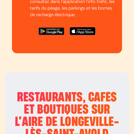
consultez dans l’application l’info trafic, les
tarifs du péage, les parkings et les bornes
de recharge électrique.
RESTAURANTS, CAFÉS
ET BOUTIQUES SUR
L’
AIRE DE LONGEVILLE-