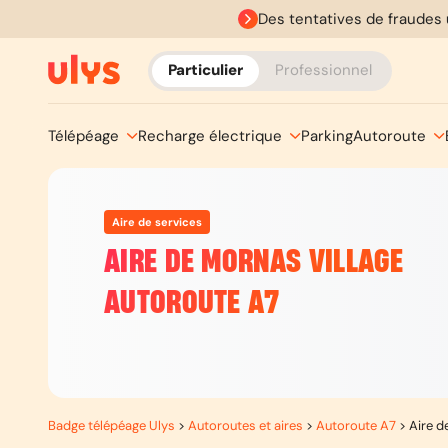
Des tentatives de fraudes 
Particulier
Professionnel
Télépéage
Recharge électrique
Parking
Autoroute
Aire de services
AIRE DE MORNAS VILLAGE
AUTOROUTE A7
Badge télépéage Ulys
>
Autoroutes et aires
>
Autoroute A7
>
Aire d