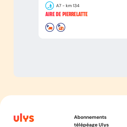
A7
- km
134
AIRE DE PIERRELATTE
Abonnements
télépéage Ulys