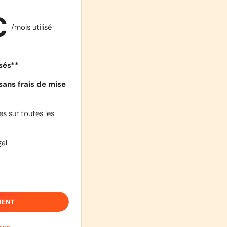
€
/mois utilisé
isés**
sans frais de mise
s sur toutes les
al
IENT