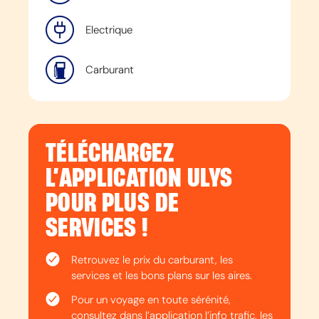
Electrique
Carburant
TÉLÉCHARGEZ
L’APPLICATION ULYS
POUR PLUS DE
SERVICES !
Retrouvez le prix du carburant, les
services et les bons plans sur les aires.
Pour un voyage en toute sérénité,
consultez dans l’application l’info trafic, les