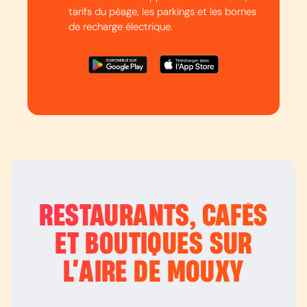
tarifs du péage, les parkings et les bornes
de recharge électrique.
RESTAURANTS, CAFÉS
ET BOUTIQUES SUR
L’
AIRE DE MOUXY