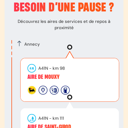
BESOIN D’
UNE PAUSE
?
Découvrez les aires de services et de repos à
proximité
Annecy
A41N
- km
98
AIRE DE MOUXY
A41N
- km
111
AIRE DE SAINT-GIROD