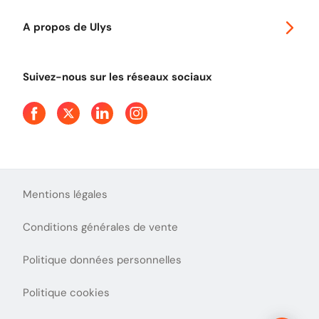
Autoroutes en France
Ulys Free
A propos de Ulys
Tout comprendre sur le péage en flux libre
Devenir partenaire
Qui sommes-nous ?
Tout comprendre sur l'utilisation des Chèques-Vacances
Suivez-nous sur les réseaux sociaux
Aide et Contact
Presse
Découvrez le podcast d'Ulys !
Mentions légales
Conditions générales de vente
Politique données personnelles
Politique cookies