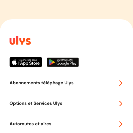
Abonnements télépéage Ulys
Special 30
Options et Services Ulys
Abonnements à remise
Voyager en Europe
Promo télépéage Ulys
Autoroutes et aires
Télépéage poids lourds
Classic 2 roues