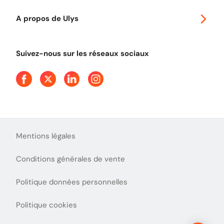
Autoroutes en France
Ulys Free
A propos de Ulys
Tout comprendre sur le péage en flux libre
Devenir partenaire
Qui sommes-nous ?
Tout comprendre sur l'utilisation des Chèques-Vacances
Suivez-nous sur les réseaux sociaux
Aide et Contact
Presse
Découvrez le podcast d'Ulys !
Mentions légales
Conditions générales de vente
Politique données personnelles
Politique cookies