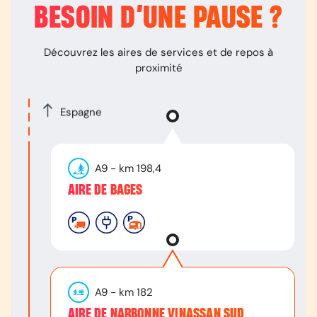
BESOIN D’
UNE PAUSE
?
Découvrez les aires de services et de repos à
proximité
Espagne
A9
- km
198,4
AIRE DE BAGES
A9
- km
182
AIRE DE NARBONNE VINASSAN SUD