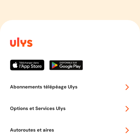
Abonnements télépéage Ulys
Special 30
Options et Services Ulys
Abonnements à remise
Voyager en Europe
Promo télépéage Ulys
Autoroutes et aires
Télépéage poids lourds
Classic 2 roues