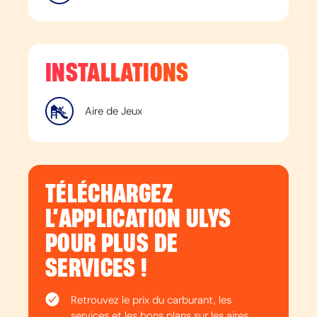
INSTALLATIONS
Aire de Jeux
TÉLÉCHARGEZ
L’APPLICATION ULYS
POUR PLUS DE
SERVICES !
Retrouvez le prix du carburant, les
services et les bons plans sur les aires.