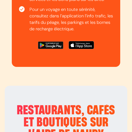
Pour un voyage en toute sérénité,
consultez dans l’application l’info trafic, les
tarifs du péage, les parkings et les bornes
de recharge électrique.
RESTAURANTS, CAFÉS
ET BOUTIQUES SUR