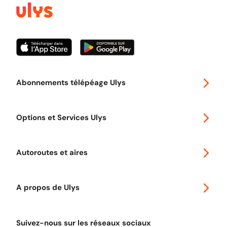
Abonnements télépéage Ulys
Special 30
Options et Services Ulys
Abonnements à remise
Voyager en Europe
Promo télépéage Ulys
Autoroutes et aires
Télépéage poids lourds
Classic 2 roues
Autoroutes en France
Ulys Free
A propos de Ulys
Tout comprendre sur le péage en flux libre
Devenir partenaire
Qui sommes-nous ?
Tout comprendre sur l'utilisation des Chèques-Vacances
Suivez-nous sur les réseaux sociaux