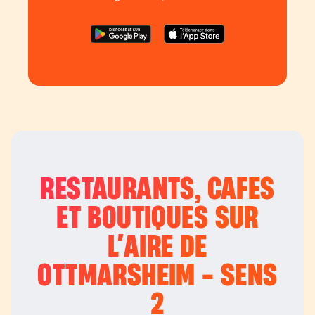
RESTAURANTS, CAFÉS
ET BOUTIQUES SUR
L’
AIRE DE
OTTMARSHEIM - SENS
2