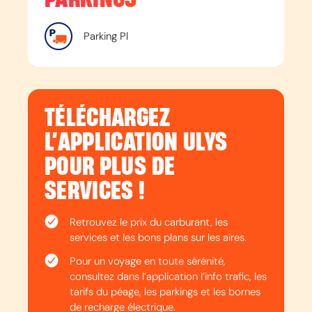
Parking Pl
TÉLÉCHARGEZ
L’APPLICATION ULYS
POUR PLUS DE
SERVICES !
Retrouvez le prix du carburant, les
services et les bons plans sur les aires.
Pour un voyage en toute sérénité,
consultez dans l’application l’info trafic, les
tarifs du péage, les parkings et les bornes
de recharge électrique.