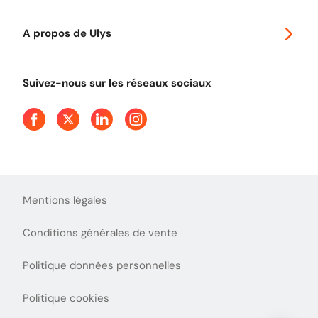
Classic 2 roues
Autoroutes en France
Ulys Free
A propos de Ulys
Tout comprendre sur le péage en flux libre
Devenir partenaire
Qui sommes-nous ?
Tout comprendre sur l'utilisation des Chèques-Vacances
Suivez-nous sur les réseaux sociaux
Aide et Contact
Presse
Découvrez le podcast d'Ulys !
Mentions légales
Conditions générales de vente
Politique données personnelles
Politique cookies