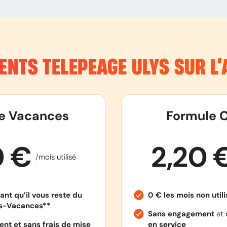
ENTS TÉLÉPÉAGE ULYS SUR L
e Vacances
Formule C
0 €
2,20 
/mois utilisé
ant qu’il vous reste du
0 € les mois non util
es-Vacances**
Sans engagement
et
nt et sans frais de mise
en service