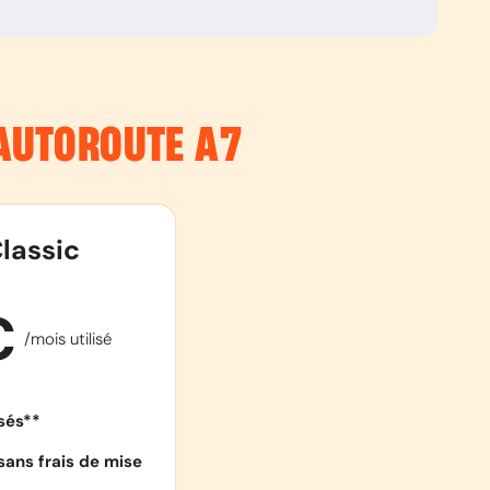
’AUTOROUTE
A7
lassic
€
/mois utilisé
isés**
sans frais de mise