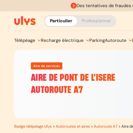
Des tentatives de fraudes 
Particulier
Professionnel
Télépéage
Recharge électrique
Parking
Autoroute
Aire de services
AIRE DE PONT DE L'ISERE
AUTOROUTE A7
Badge télépéage Ulys
>
Autoroutes et aires
>
Autoroute A7
>
Aire de