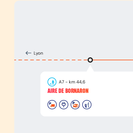
Lyon
A7
- km
44,6
AIRE DE BORNARON