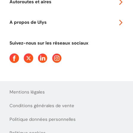
Autoroutes et aires
Télépéage poids lourds
Classic 2 roues
Autoroutes en France
Ulys Free
A propos de Ulys
Tout comprendre sur le péage en flux libre
Devenir partenaire
Qui sommes-nous ?
Tout comprendre sur l'utilisation des Chèques-Vacances
Suivez-nous sur les réseaux sociaux
Aide et Contact
Presse
Découvrez le podcast d'Ulys !
Mentions légales
Conditions générales de vente
Politique données personnelles