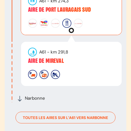
A61
- km
274,3
AIRE DE PORT LAURAGAIS SUD
A61
- km
291,8
AIRE DE MIREVAL
Narbonne
TOUTES LES AIRES SUR L’
A61
VERS
NARBONNE