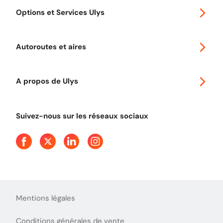
Special 30
Options et Services Ulys
Abonnements à remise
Voyager en Europe
Promo télépéage Ulys
Autoroutes et aires
Télépéage poids lourds
Classic 2 roues
Autoroutes en France
Ulys Free
A propos de Ulys
Tout comprendre sur le péage en flux libre
Devenir partenaire
Qui sommes-nous ?
Tout comprendre sur l'utilisation des Chèques-Vacances
Suivez-nous sur les réseaux sociaux
Aide et Contact
Presse
Découvrez le podcast d'Ulys !
Mentions légales
Conditions générales de vente