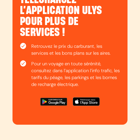
L’APPLICATION ULYS
POUR PLUS DE
SERVICES !
Retrouvez le prix du carburant, les
services et les bons plans sur les aires.
Pour un voyage en toute sérénité,
consultez dans l’application l’info trafic, les
tarifs du péage, les parkings et les bornes
de recharge électrique.