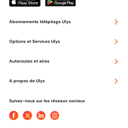
Abonnements télépéage Ulys
Special 30
Options et Services Ulys
Abonnements à remise
Voyager en Europe
Promo télépéage Ulys
Autoroutes et aires
Télépéage poids lourds
Classic 2 roues
Autoroutes en France
Ulys Free
A propos de Ulys
Tout comprendre sur le péage en flux libre
Devenir partenaire
Qui sommes-nous ?
Tout comprendre sur l'utilisation des Chèques-Vacances
Suivez-nous sur les réseaux sociaux
Aide et Contact
Presse
Découvrez le podcast d'Ulys !