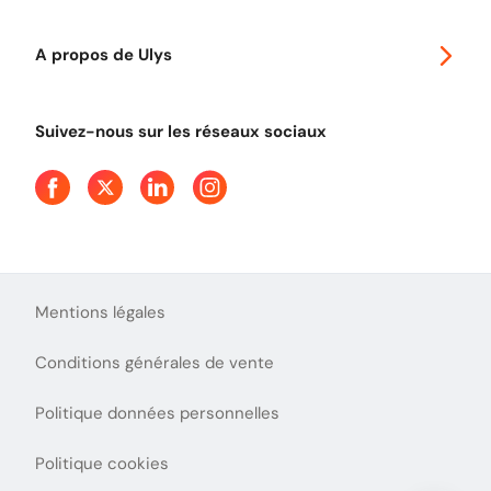
Classic 2 roues
Autoroutes en France
Ulys Free
A propos de Ulys
Tout comprendre sur le péage en flux libre
Devenir partenaire
Qui sommes-nous ?
Tout comprendre sur l'utilisation des Chèques-Vacances
Suivez-nous sur les réseaux sociaux
Aide et Contact
Presse
Découvrez le podcast d'Ulys !
Mentions légales
Conditions générales de vente
Politique données personnelles
Politique cookies