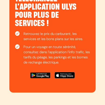
L’APPLICATION ULYS
POUR PLUS DE
SERVICES !
Retrouvez le prix du carburant, les
services et les bons plans sur les aires.
Pour un voyage en toute sérénité,
consultez dans l’application l’info trafic, les
tarifs du péage, les parkings et les bornes
de recharge électrique.