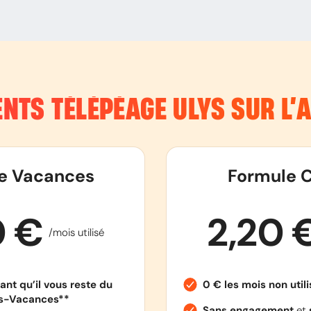
NTS TÉLÉPÉAGE ULYS SUR L
e Vacances
Formule C
0 €
2,20 
/mois utilisé
ant qu’il vous reste du
0 € les mois non util
es-Vacances**
Sans engagement
et