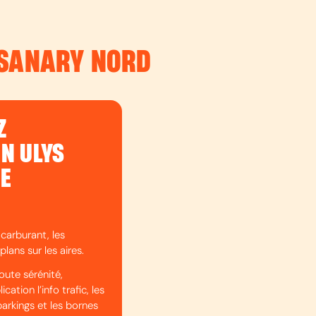
 SANARY NORD
Z
ON ULYS
DE
 carburant, les
plans sur les aires.
oute sérénité,
cation l’info trafic, les
parkings et les bornes