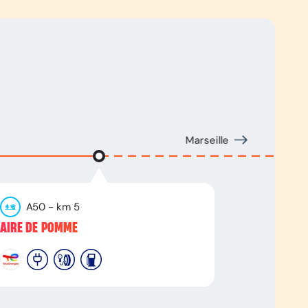
Marseille
A50
- km
5
AIRE DE POMME