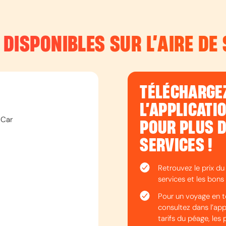
 DISPONIBLES SUR L’
AIRE DE
TÉLÉCHARGE
L’APPLICATI
 Car
POUR PLUS 
SERVICES !
Retrouvez le prix du
services et les bons 
Pour un voyage en t
consultez dans l’appli
tarifs du péage, les 