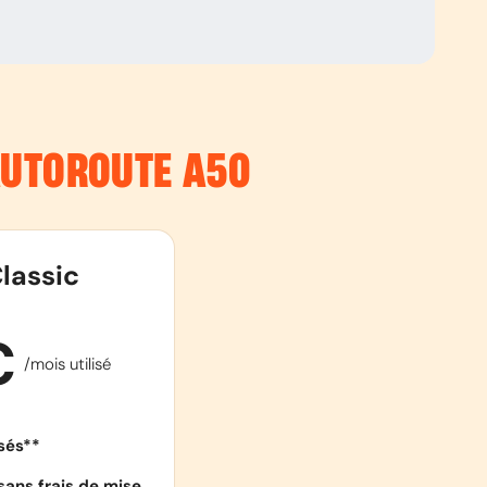
’AUTOROUTE
A50
lassic
€
/mois utilisé
isés**
sans frais de mise