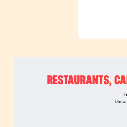
RESTAURANTS, CAF
Il
Décou