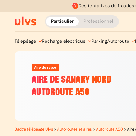
Des tentatives de fraudes 
Particulier
Professionnel
Télépéage
Recharge électrique
Parking
Autoroute
Aire de repos
AIRE DE SANARY NORD
AUTOROUTE A50
Badge télépéage Ulys
>
Autoroutes et aires
>
Autoroute A50
>
Aire