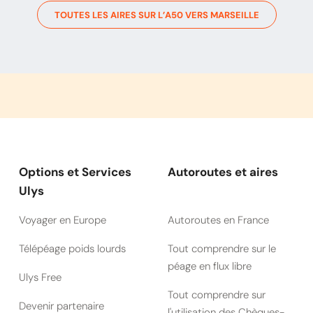
TOUTES LES AIRES SUR L’
A50
VERS
MARSEILLE
Options et Services
Autoroutes et aires
Ulys
Voyager en Europe
Autoroutes en France
Télépéage poids lourds
Tout comprendre sur le
péage en flux libre
Ulys Free
Tout comprendre sur
Devenir partenaire
l'utilisation des Chèques-