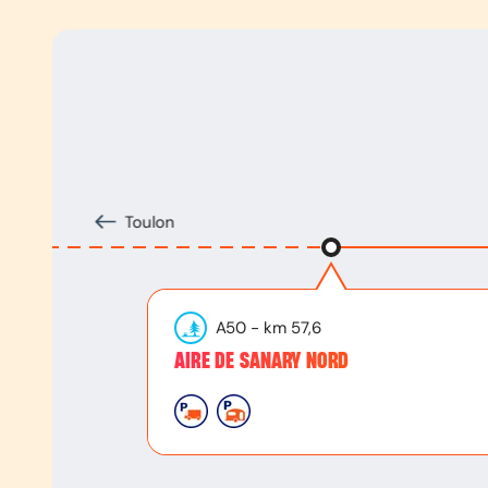
Toulon
A50
- km
57,6
AIRE DE SANARY NORD