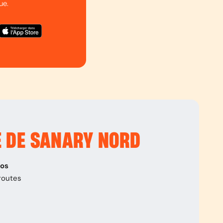
ue.
E DE SANARY NORD
pos
routes