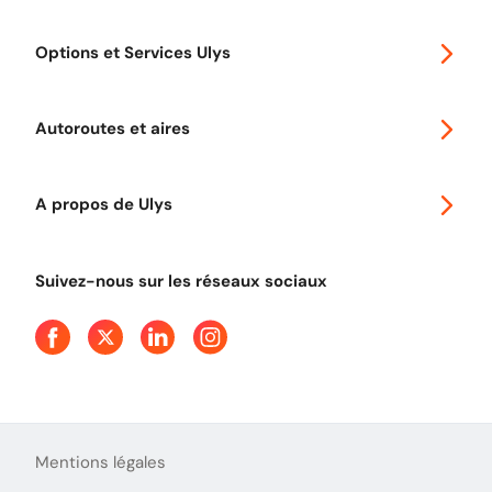
Special 30
Options et Services Ulys
Abonnements à remise
Voyager en Europe
Promo télépéage Ulys
Autoroutes et aires
Télépéage poids lourds
Classic 2 roues
Autoroutes en France
Ulys Free
A propos de Ulys
Tout comprendre sur le péage en flux libre
Devenir partenaire
Qui sommes-nous ?
Tout comprendre sur l'utilisation des Chèques-Vacances
Suivez-nous sur les réseaux sociaux
Aide et Contact
Presse
Découvrez le podcast d'Ulys !
Mentions légales