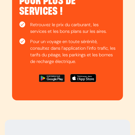
POUR PLUS DE
SERVICES !
Retrouvez le prix du carburant, les
services et les bons plans sur les aires.
Pour un voyage en toute sérénité,
consultez dans l’application l’info trafic, les
tarifs du péage, les parkings et les bornes
de recharge électrique.