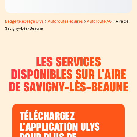
Badge télépéage Ulys
>
Autoroutes et aires
>
Autoroute A6
>
Aire de
Savigny-Lès-Beaune
LES SERVICES
DISPONIBLES SUR L’
AIRE
DE SAVIGNY-LÈS-BEAUNE
TÉLÉCHARGEZ
L’APPLICATION ULYS