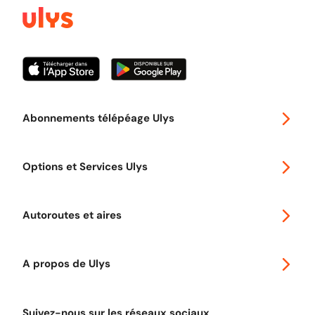
Abonnements télépéage Ulys
Special 30
Options et Services Ulys
Abonnements à remise
Voyager en Europe
Promo télépéage Ulys
Autoroutes et aires
Télépéage poids lourds
Classic 2 roues
Autoroutes en France
Ulys Free
A propos de Ulys
Tout comprendre sur le péage en flux libre
Devenir partenaire
Qui sommes-nous ?
Tout comprendre sur l'utilisation des Chèques-Vacances
Suivez-nous sur les réseaux sociaux