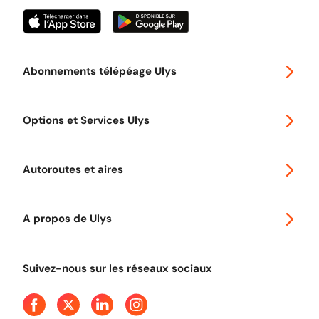
Abonnements télépéage Ulys
Special 30
Options et Services Ulys
Abonnements à remise
Voyager en Europe
Promo télépéage Ulys
Autoroutes et aires
Télépéage poids lourds
Classic 2 roues
Autoroutes en France
Ulys Free
A propos de Ulys
Tout comprendre sur le péage en flux libre
Devenir partenaire
Qui sommes-nous ?
Tout comprendre sur l'utilisation des Chèques-Vacances
Suivez-nous sur les réseaux sociaux
Aide et Contact
Presse