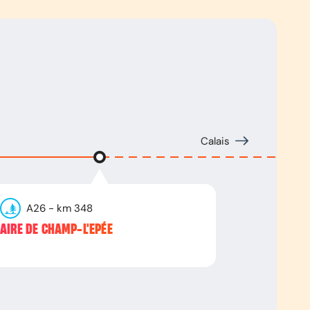
Calais
A26
- km
348
AIRE DE CHAMP-L'EPÉE