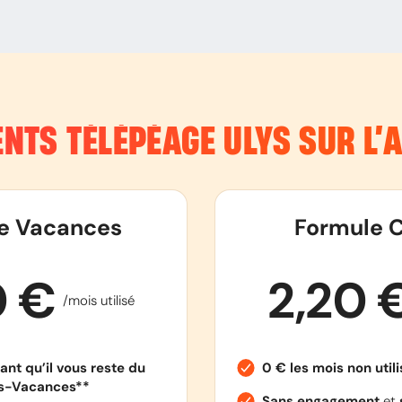
NTS TÉLÉPÉAGE ULYS SUR L
e Vacances
Formule C
0 €
2,20 
/mois utilisé
ant qu’il vous reste du
0 € les mois non util
es-Vacances**
Sans engagement
et