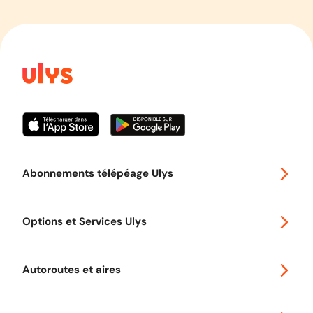
Abonnements télépéage Ulys
Special 30
Options et Services Ulys
Abonnements à remise
Voyager en Europe
Promo télépéage Ulys
Autoroutes et aires
Télépéage poids lourds
Classic 2 roues
Autoroutes en France
Ulys Free