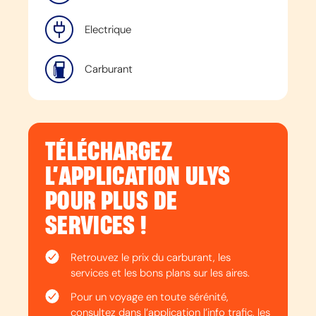
Electrique
Carburant
TÉLÉCHARGEZ
L’APPLICATION ULYS
POUR PLUS DE
SERVICES !
Retrouvez le prix du carburant, les
services et les bons plans sur les aires.
Pour un voyage en toute sérénité,
consultez dans l’application l’info trafic, les