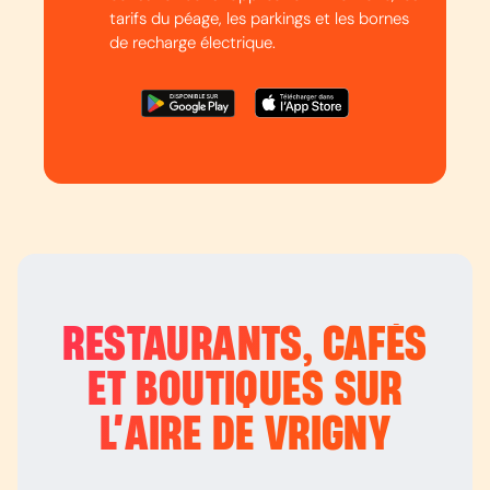
tarifs du péage, les parkings et les bornes
de recharge électrique.
RESTAURANTS, CAFÉS
ET BOUTIQUES SUR
L’
AIRE DE VRIGNY