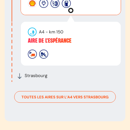
A4
- km
150
AIRE DE L'ESPÉRANCE
Strasbourg
TOUTES LES AIRES SUR L’
A4
VERS
STRASBOURG