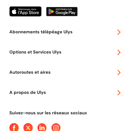
Abonnements télépéage Ulys
Special 30
Options et Services Ulys
Abonnements à remise
Voyager en Europe
Promo télépéage Ulys
Autoroutes et aires
Télépéage poids lourds
Classic 2 roues
Autoroutes en France
Ulys Free
A propos de Ulys
Tout comprendre sur le péage en flux libre
Devenir partenaire
Qui sommes-nous ?
Tout comprendre sur l'utilisation des Chèques-Vacances
Suivez-nous sur les réseaux sociaux
Aide et Contact
Presse