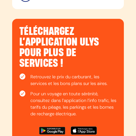
TÉLÉCHARGEZ
L’APPLICATION ULYS
POUR PLUS DE
SERVICES !
Retrouvez le prix du carburant, les
services et les bons plans sur les aires.
Pour un voyage en toute sérénité,
consultez dans l’application l’info trafic, les
tarifs du péage, les parkings et les bornes
de recharge électrique.