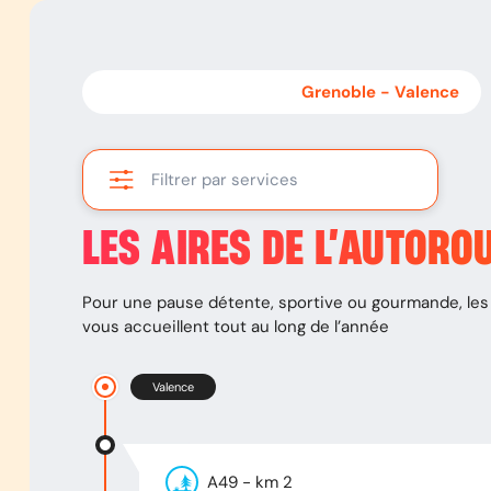
Valence
-
Grenoble
Grenoble
-
Valence
Filtrer par services
LES AIRES DE L’AUTORO
Pour une pause détente, sportive ou gourmande, les 
vous accueillent tout au long de l’année
Valence
A49
- km
2