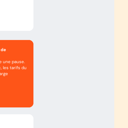
 de
re une pause.
, les tarifs du
arge