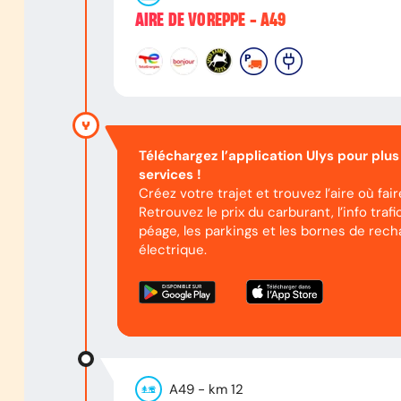
AIRE DE VOREPPE - A49
Téléchargez l’application Ulys pour plus
services !
Créez votre trajet et trouvez l’aire où fai
Retrouvez le prix du carburant, l’info trafic
péage, les parkings et les bornes de rech
électrique.
A49
- km
12