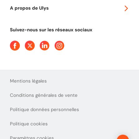
Autoroutes en France
Ulys Free
A propos de Ulys
Tout comprendre sur le péage en flux libre
Devenir partenaire
Qui sommes-nous ?
Tout comprendre sur l'utilisation des Chèques-Vacances
Suivez-nous sur les réseaux sociaux
Aide et Contact
Presse
Découvrez le podcast d'Ulys !
Mentions légales
Conditions générales de vente
Politique données personnelles
Politique cookies
Paramètres cookies