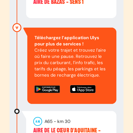
AIRE DE BAZAS - SENS 1
Téléchargez l’application Ulys
pour plus de services !
Créez votre trajet et trouvez l’aire
où faire une pause. Retrouvez le
prix du carburant, l’info trafic, les
tarifs du péage, les parkings et les
bornes de recharge électrique.
A65
- km
30
AIRE DE LE CŒUR D'AQUITAINE -