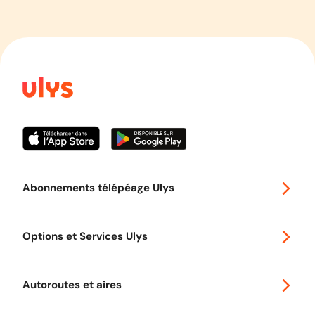
Abonnements télépéage Ulys
Special 30
Options et Services Ulys
Abonnements à remise
Voyager en Europe
Promo télépéage Ulys
Autoroutes et aires
Télépéage poids lourds
Classic 2 roues