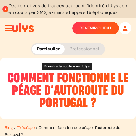
Des tentatives de fraudes usurpant l'identité d'Ulys sont
en cours par SMS, e-mails et appels téléphoniques
DEVENIR CLIENT
Particulier
Professionnel
Prendre la route avec Ulys
COMMENT FONCTIONNE LE
PÉAGE D’AUTOROUTE DU
PORTUGAL ?
Blog
>
Télépéage
>
Comment fonctionne le péage d’autoroute du
Portugal ?