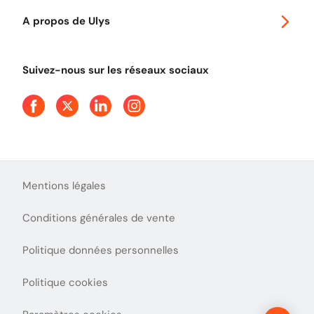
Autoroutes en France
Ulys Free
A propos de Ulys
Tout comprendre sur le péage en flux libre
Devenir partenaire
Qui sommes-nous ?
Tout comprendre sur l'utilisation des Chèques-Vacances
Suivez-nous sur les réseaux sociaux
Aide et Contact
Presse
Découvrez le podcast d'Ulys !
Mentions légales
Conditions générales de vente
Politique données personnelles
Politique cookies