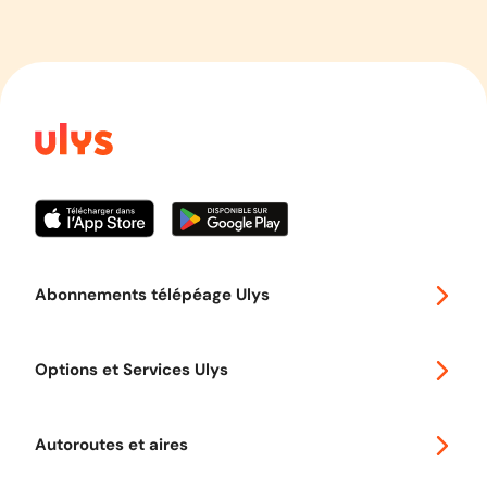
Abonnements télépéage Ulys
Special 30
Options et Services Ulys
Abonnements à remise
Voyager en Europe
Promo télépéage Ulys
Autoroutes et aires
Télépéage poids lourds
Classic 2 roues