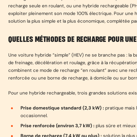
recharge seule en roulant, ou une hybride rechargeable (PH
exploiter pleinement son mode 100% électrique. Pour une hy
solution la plus simple et la plus économique, complétée par
QUELLES MÉTHODES DE RECHARGE POUR UNE 
Une voiture hybride “simple” (HEV) ne se branche pas : la
de freinage, décélération et roulage, grâce à la récupératio
combinent ce mode de recharge “en roulant” avec une rech
renforcée ou une borne de recharge, à domicile ou sur bor
Pour une hybride rechargeable, trois grandes solutions exis
Prise domestique standard (2,3 kW) :
pratique mais l
occasionnel.
Prise renforcée (environ 3,7 kW) :
plus sûre et mieux
Borne de recharge (7,4 kW ou plus) :
solution la plus