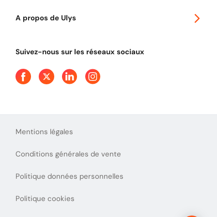
Autoroutes en France
Ulys Free
A propos de Ulys
Tout comprendre sur le péage en flux libre
Devenir partenaire
Qui sommes-nous ?
Tout comprendre sur l'utilisation des Chèques-Vacances
Suivez-nous sur les réseaux sociaux
Aide et Contact
Presse
Découvrez le podcast d'Ulys !
Mentions légales
Conditions générales de vente
Politique données personnelles
Politique cookies