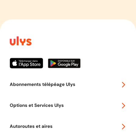
Abonnements télépéage Ulys
Special 30
Options et Services Ulys
Abonnements à remise
Voyager en Europe
Promo télépéage Ulys
Autoroutes et aires
Télépéage poids lourds
Classic 2 roues