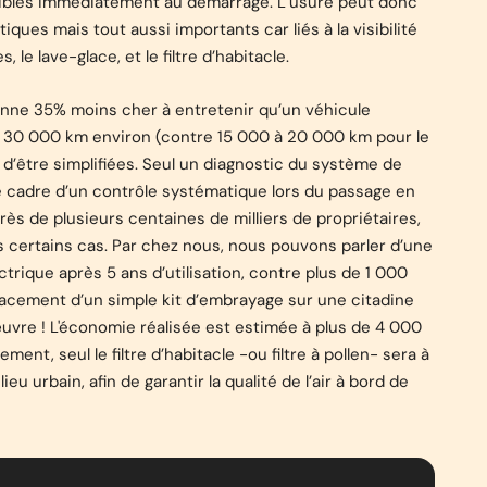
nibles immédiatement au démarrage. L’usure peut donc
iques mais tout aussi importants car liés à la visibilité
le lave-glace, et le filtre d’habitacle.
enne 35% moins cher à entretenir qu’un véhicule
s 30 000 km environ (contre 15 000 à 20 000 km pour le
d’être simplifiées. Seul un diagnostic du système de
 le cadre d’un contrôle systématique lors du passage en
s de plusieurs centaines de milliers de propriétaires,
 certains cas. Par chez nous, nous pouvons parler d’une
rique après 5 ans d’utilisation, contre plus de 1 000
placement d’un simple kit d’embrayage sur une citadine
vre ! L'économie réalisée est estimée à plus de 4 000
ment, seul le filtre d’habitacle -ou filtre à pollen- sera à
u urbain, afin de garantir la qualité de l’air à bord de