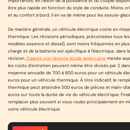
importantes, en raison de la puissance et du couple dispo
être plus rapide en fonction du style de conduite. Moins crit
et au confort à bord, il en va de même pour les essuie-glaces, 
De manière générale, un véhicule électrique coûte en moy
thermique. Les révisions périodiques, préconisées tous le
modèles essence et diesel), sont moins fréquentes en plus 
charge et de la batterie est spécifique à l’électrique, dans
révision.
D’après une récente étude américaine
menée auprè
les coûts d’entretien peuvent même être divisés par 2 dans
moyenne annuelle de 700 à 800 euros pour un véhicule élect
euros pour un véhicule thermique. À titre indicatif, le rem
thermique peut atteindre 500 euros de pièces et main-d'œu
euros sur toute la durée de vie du véhicule électrique. Finale
remplacer plus souvent si vous roulez principalement en milie
votre véhicule électrique.