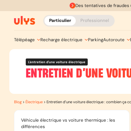
Des tentatives de fraudes 
Particulier
Professionnel
Télépéage
Recharge électrique
Parking
Autoroute
L'entretien d'une voiture électrique
ENTRETIEN D’UNE VOIT
Blog
>
Électrique
>
Entretien d’une voiture électrique : combien ça c
Véhicule électrique vs voiture thermique : les
différences