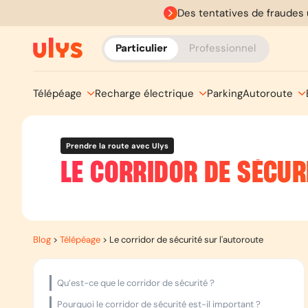
Des tentatives de fraudes 
Particulier
Professionnel
Télépéage
Recharge électrique
Parking
Autoroute
Prendre la route avec Ulys
LE CORRIDOR DE SÉCUR
Blog
>
Télépéage
>
Le corridor de sécurité sur l'autoroute
Qu’est-ce que le corridor de sécurité ?
Pourquoi le corridor de sécurité est-il important ?