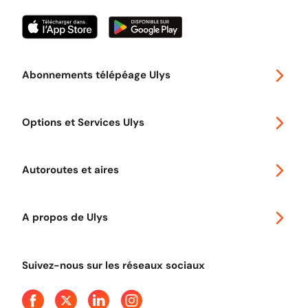
Abonnements télépéage Ulys
Special 30
Options et Services Ulys
Abonnements à remise
Voyager en Europe
Promo télépéage Ulys
Autoroutes et aires
Télépéage poids lourds
Classic 2 roues
Autoroutes en France
Ulys Free
A propos de Ulys
Tout comprendre sur le péage en flux libre
Devenir partenaire
Qui sommes-nous ?
Tout comprendre sur l'utilisation des Chèques-Vacances
Suivez-nous sur les réseaux sociaux
Aide et Contact
Presse